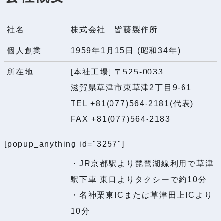
電
社名
株式会社 皆藤製作所
池
の
個人創業
1959年1月15日 (昭和34年)
巻
所在地
[本社工場] 〒525-0033
取
滋賀県草津市東草津2丁目9-61
関
TEL +81(077)564-2181(代表)
連
FAX +81(077)564-2183
設
備
[popup_anything id="3257"]
の
・JR京都駅より琵琶湖線利用で草津
開
駅下車 東口よりタクシーで約10分
発
・名神栗東ICまたは草津田上ICより
・
10分
製