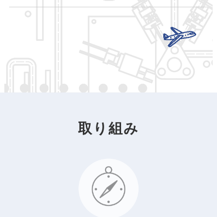
取
り
組
み