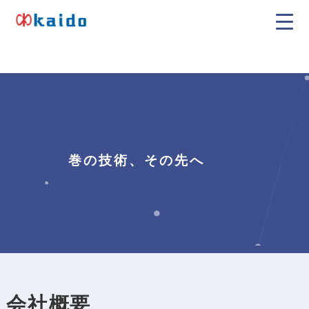
コ
ン
皆
コ
テ
藤
ン
製
ン
デ
作
ツ
所
ン
へ
k
サ
a
ス
ー
i
巻の技術、その先へ
キ
d
・
ッ
o
キ
プ
ャ
パ
シ
タ
会
社
概
要
・