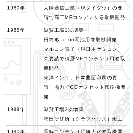
1980年
太陽通信工業（現タイツウ）の要
請で高圧MFコンデンサ巻取機開発
1985年
滋賀工場1次増築
円筒形Li-ion電池用巻取機開発
マルコン電子（現日本ケミコン）
の要請で積層MFコンデンサ用巻取
機開発
東洋インキ、日本曲面印刷の要
請、協力でCDオフセット印刷機開
発
1988年
滋賀工場2次増築
瀬田研修所（クラブハウス）竣工
1990年
電解コンデンサ用無人化巻取機開