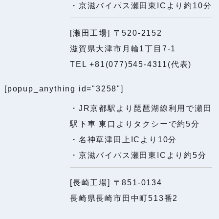
・京滋バイパス瀬田東ICより約10分
造
を
[瀬田工場] 〒520-2152
行
滋賀県大津市月輪1丁目7-1
う
TEL +81(077)545-4311(代表)
設
[popup_anything id="3258"]
備
メ
・JR京都駅より琵琶湖線利用で瀬田
ー
駅下車 東口よりタクシーで約5分
カ
・名神草津田上ICより10分
ー
・京滋バイパス瀬田東ICより約5分
[長崎工場] 〒851-0134
長崎県長崎市田中町513番2