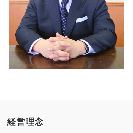
経
営
理
念