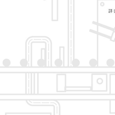
シ
タ
詳
・
電
池
の
巻
取
関
連
設
備
の