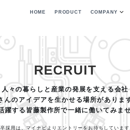
HOME
PRODUCT
COMPANY
R
E
C
R
U
I
T
人々の暮らしと産業の発展を支える会社
さんのアイデアを生かせる場所がありま
活躍する皆藤製作所で一緒に働いてみま
新卒採用は、マイナビよりエントリーをお待ちしています