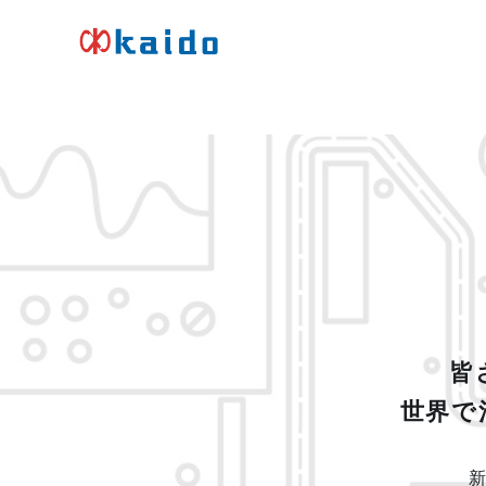
コ
ン
皆
テ
コ
藤
ン
ン
製
作
ツ
デ
所
へ
ン
k
a
ス
サ
i
キ
ー
d
o
ッ
・
プ
皆
キ
世界で
ャ
パ